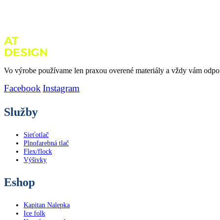
Vo výrobe používame len praxou overené materiály a vždy vám odporu
Facebook
Instagram
Služby
Sieťotlač
Plnofarebná tlač
Flex/flock
Výšivky
Eshop
Kapitan Nalepka
Ice folk