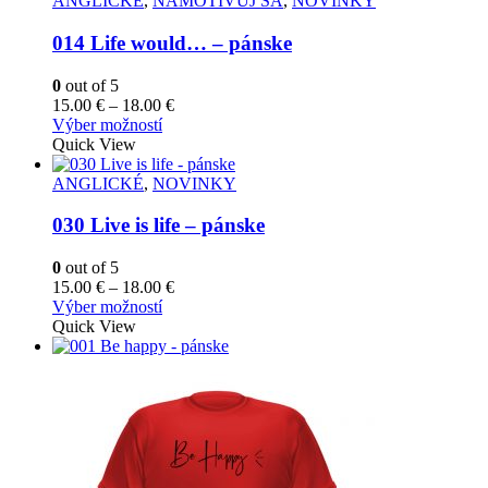
ANGLICKÉ
,
NAMOTIVUJ SA
,
NOVINKY
014 Life would… – pánske
0
out of 5
Price
15.00
€
–
18.00
€
Tento
range:
Výber možností
produkt
15.00 €
Quick View
má
through
viacero
18.00 €
ANGLICKÉ
,
NOVINKY
variantov.
Možnosti
030 Live is life – pánske
si
môžete
0
out of 5
vybrať
Price
15.00
€
–
18.00
€
na
Tento
range:
Výber možností
stránke
produkt
15.00 €
Quick View
produktu.
má
through
viacero
18.00 €
variantov.
Možnosti
si
môžete
vybrať
na