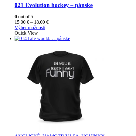
Možnosti
021 Evolution hockey – pánske
si
môžete
0
out of 5
vybrať
Price
15.00
€
–
18.00
€
na
Tento
range:
Výber možností
stránke
produkt
15.00 €
Quick View
produktu.
má
through
viacero
18.00 €
variantov.
Možnosti
si
môžete
vybrať
na
stránke
produktu.