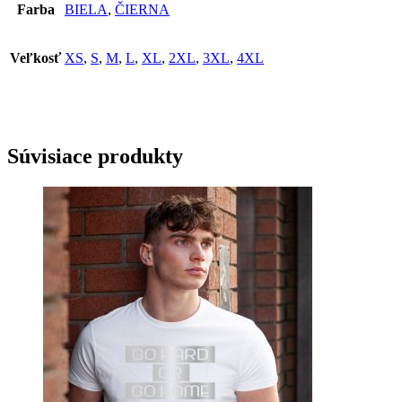
Farba
BIELA
,
ČIERNA
Veľkosť
XS
,
S
,
M
,
L
,
XL
,
2XL
,
3XL
,
4XL
Súvisiace produkty