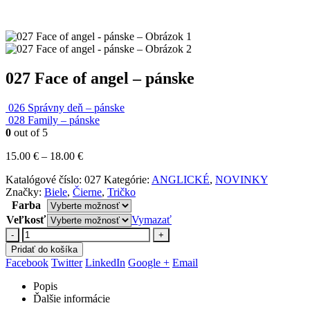
027 Face of angel – pánske
026 Správny deň – pánske
028 Family – pánske
0
out of 5
Price
15.00
€
–
18.00
€
range:
Katalógové číslo:
027
Kategórie:
ANGLICKÉ
,
NOVINKY
15.00 €
Značky:
Biele
,
Čierne
,
Tričko
through
Farba
18.00 €
Veľkosť
Vymazať
-
+
Pridať do košíka
Facebook
Twitter
LinkedIn
Google +
Email
Popis
Ďalšie informácie