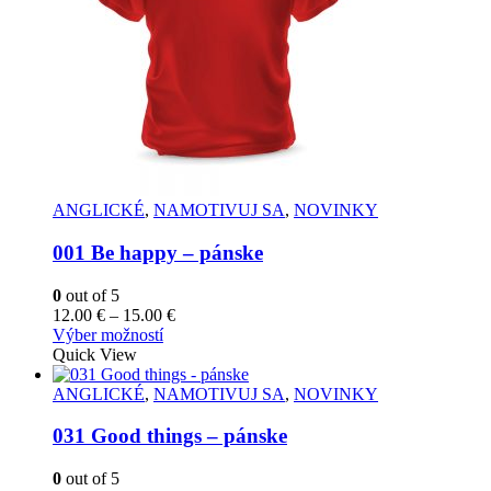
stránke
produktu.
ANGLICKÉ
,
NAMOTIVUJ SA
,
NOVINKY
001 Be happy – pánske
0
out of 5
Price
12.00
€
–
15.00
€
Tento
range:
Výber možností
produkt
12.00 €
Quick View
má
through
viacero
15.00 €
ANGLICKÉ
,
NAMOTIVUJ SA
,
NOVINKY
variantov.
Možnosti
031 Good things – pánske
si
môžete
0
out of 5