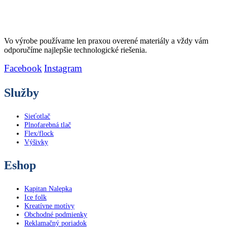
variantov.
Možnosti
si
môžete
vybrať
Vo výrobe používame len praxou overené materiály a vždy vám
na
odporučíme najlepšie technologické riešenia.
stránke
produktu.
Facebook
Instagram
Služby
Sieťotlač
Plnofarebná tlač
Flex/flock
Výšivky
Eshop
Kapitan Nalepka
Ice folk
Kreatívne motívy
Obchodné podmienky
Reklamačný poriadok