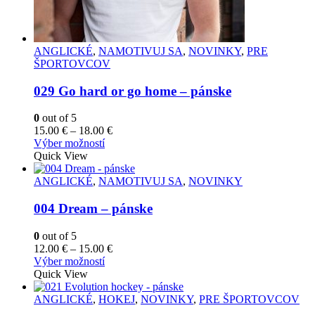
ANGLICKÉ
,
NAMOTIVUJ SA
,
NOVINKY
,
PRE
ŠPORTOVCOV
029 Go hard or go home – pánske
0
out of 5
Price
15.00
€
–
18.00
€
Tento
range:
Výber možností
produkt
15.00 €
Quick View
má
through
viacero
18.00 €
ANGLICKÉ
,
NAMOTIVUJ SA
,
NOVINKY
variantov.
Možnosti
004 Dream – pánske
si
môžete
0
out of 5
vybrať
Price
12.00
€
–
15.00
€
na
Tento
range:
Výber možností
stránke
produkt
12.00 €
Quick View
produktu.
má
through
viacero
15.00 €
ANGLICKÉ
,
HOKEJ
,
NOVINKY
,
PRE ŠPORTOVCOV
variantov.