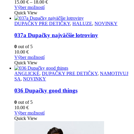
vybrať
Price
15.00
€
–
18.00
€
na
Tento
range:
Výber možností
stránke
produkt
15.00 €
Quick View
produktu.
má
through
viacero
18.00 €
DUPAČKY PRE DETIČKY
,
HALUZE
,
NOVINKY
variantov.
Možnosti
037a Dupačky najväčšie lotroviny
si
môžete
0
out of 5
vybrať
10.00
€
na
Tento
Výber možností
stránke
produkt
Quick View
produktu.
má
viacero
ANGLICKÉ
,
DUPAČKY PRE DETIČKY
,
NAMOTIVUJ
variantov.
SA
,
NOVINKY
Možnosti
si
036 Dupačky good things
môžete
vybrať
0
out of 5
na
10.00
€
stránke
Tento
Výber možností
produktu.
produkt
Quick View
má
viacero