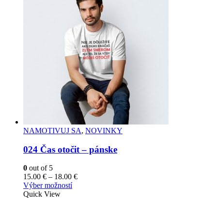
variantov.
Možnosti
si
môžete
vybrať
na
stránke
produktu.
NAMOTIVUJ SA
,
NOVINKY
024 Čas otočit – pánske
0
out of 5
Price
15.00
€
–
18.00
€
Tento
range:
Výber možností
produkt
15.00 €
Quick View
má
through
viacero
18.00 €