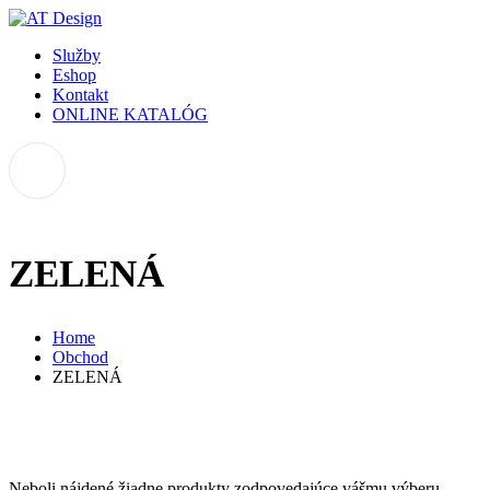
Služby
Eshop
Kontakt
ONLINE KATALÓG
ZELENÁ
Home
Obchod
ZELENÁ
Neboli nájdené žiadne produkty zodpovedajúce vášmu výberu.