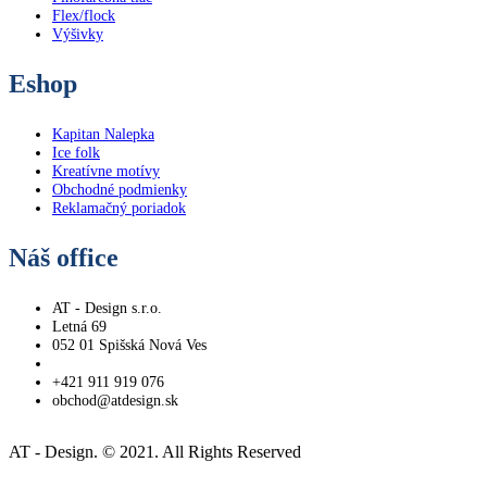
Flex/flock
Výšivky
Eshop
Kapitan Nalepka
Ice folk
Kreatívne motívy
Obchodné podmienky
Reklamačný poriadok
Náš office
AT - Design s.r.o.
Letná 69
052 01 Spišská Nová Ves
+421 911 919 076
obchod@atdesign.sk
AT - Design. © 2021. All Rights Reserved