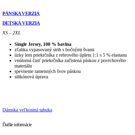
PÁNSKA VERZIA
DETSKÁ VERZIA
XS – 2XL
Single Jersey, 100 % bavlna
zľahka vypasovaný strih s bočnými švami
úzky lem priekrčníka z rebrového úpletu 1:1 s 5 % elastanu
vnútorná časť priekrčníka začistená páskou z povrchového
materiálu
spevnenie ramenných švov páskou
silikónová úprava
Dámska veľkostná tabuka
Ďalšie informácie