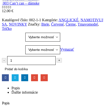
003 Can’t can – dámske
12.00
€
0
out of 5
Katalógové číslo:
002-1-1
Kategórie:
ANGLICKÉ
,
NAMOTIVUJ
SA
,
NOVINKY
Značky:
Biele
,
Červené
,
Čierne
,
Tmavomodré
,
Tričko
Farba
Veľkosť
Vymazať
-
+
Pridať do košíka
Popis
Ďalšie informácie
Popis