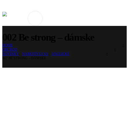
002 Be strong – dámske
HOME
OBCHOD
NOVINKY
,
NAMOTIVUJ SA
,
ANGLICKÉ
002 BE STRONG – DÁMSKE