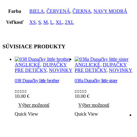
Farba
BIELA
,
ČERVENÁ
,
ČIERNA
,
NAVY MODRÁ
Veľkosť
XS
,
S
,
M
,
L
,
XL
,
2XL
SÚVISIACE PRODUKTY
ANGLICKÉ
,
DUPAČKY
ANGLICKÉ
,
DUPAČKY
PRE DETIČKY
,
NOVINKY
PRE DETIČKY
,
NOVINKY
038 Dupačky little brother
038a Dupačky little sister
10.00
€
10.00
€
0
out of 5
0
out of 5
Tento
Tento
Výber možností
Výber možností
produkt
produkt
má
má
Quick View
Quick View
viacero
viacero
variantov.
variantov.
Možnosti
Možnosti
si
si