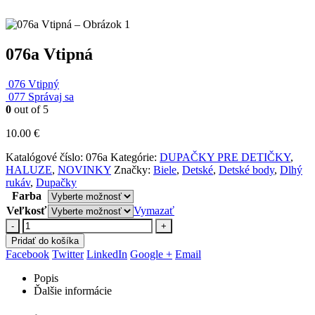
076a Vtipná
076 Vtipný
077 Správaj sa
0
out of 5
10.00
€
Katalógové číslo:
076a
Kategórie:
DUPAČKY PRE DETIČKY
,
HALUZE
,
NOVINKY
Značky:
Biele
,
Detské
,
Detské body
,
Dlhý
rukáv
,
Dupačky
Farba
Veľkosť
Vymazať
-
+
Pridať do košíka
Facebook
Twitter
LinkedIn
Google +
Email
Popis
Ďalšie informácie