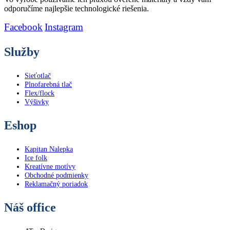
na
odporučíme najlepšie technologické riešenia.
stránke
produktu.
Facebook
Instagram
Služby
Sieťotlač
Plnofarebná tlač
Flex/flock
Výšivky
Eshop
Kapitan Nalepka
Ice folk
Kreatívne motívy
Obchodné podmienky
Reklamačný poriadok
Náš office