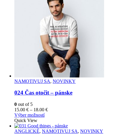
variantov.
Možnosti
si
môžete
vybrať
na
stránke
produktu.
NAMOTIVUJ SA
,
NOVINKY
024 Čas otočit – pánske
0
out of 5
Price
15.00
€
–
18.00
€
Tento
range:
Výber možností
produkt
15.00 €
Quick View
má
through
viacero
18.00 €
ANGLICKÉ
,
NAMOTIVUJ SA
,
NOVINKY