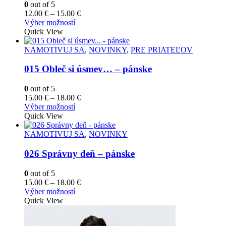
0
out of 5
Price
12.00
€
–
15.00
€
Tento
range:
Výber možností
produkt
12.00 €
Quick View
má
through
viacero
15.00 €
NAMOTIVUJ SA
,
NOVINKY
,
PRE PRIATEĽOV
variantov.
Možnosti
015 Obleč si úsmev… – pánske
si
môžete
0
out of 5
vybrať
Price
15.00
€
–
18.00
€
na
Tento
range:
Výber možností
stránke
produkt
15.00 €
Quick View
produktu.
má
through
viacero
18.00 €
NAMOTIVUJ SA
,
NOVINKY
variantov.
Možnosti
026 Správny deň – pánske
si
môžete
0
out of 5
vybrať
Price
15.00
€
–
18.00
€
na
Tento
range:
Výber možností
stránke
produkt
15.00 €
Quick View
produktu.
má
through
viacero
18.00 €