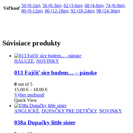
50 (0-1m)
,
56 (0-3m)
,
62 (3-6m)
,
68 (4-6m)
,
74 (6-9m)
,
Veľkosť
80 (9-12m)
,
86 (12-18m)
,
92 (18-24m)
,
98 (24-36m)
Súvisiace produkty
HALUZE
,
NOVINKY
013 Fajčiť síce budem… – pánske
0
out of 5
Price
15.00
€
–
18.00
€
Tento
range:
Výber možností
produkt
15.00 €
Quick View
má
through
viacero
18.00 €
ANGLICKÉ
,
DUPAČKY PRE DETIČKY
,
NOVINKY
variantov.
Možnosti
038a Dupačky little sister
si
môžete