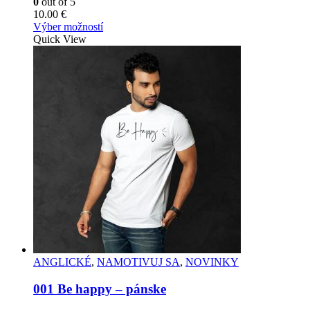
0
out of 5
vybrať
10.00
€
na
Tento
Výber možností
stránke
produkt
Quick View
produktu.
má
viacero
variantov.
Možnosti
si
môžete
vybrať
na
stránke
produktu.
ANGLICKÉ
,
NAMOTIVUJ SA
,
NOVINKY
001 Be happy – pánske