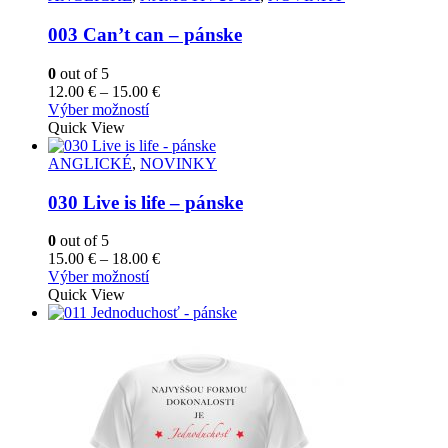
003 Can’t can – pánske
0
out of 5
Price
12.00
€
–
15.00
€
Tento
range:
Výber možností
produkt
12.00 €
Quick View
má
through
viacero
15.00 €
ANGLICKÉ
,
NOVINKY
variantov.
Možnosti
030 Live is life – pánske
si
môžete
0
out of 5
vybrať
Price
15.00
€
–
18.00
€
na
Tento
range:
Výber možností
stránke
produkt
15.00 €
Quick View
produktu.
má
through
viacero
18.00 €
variantov.
Možnosti
si
môžete
vybrať
na