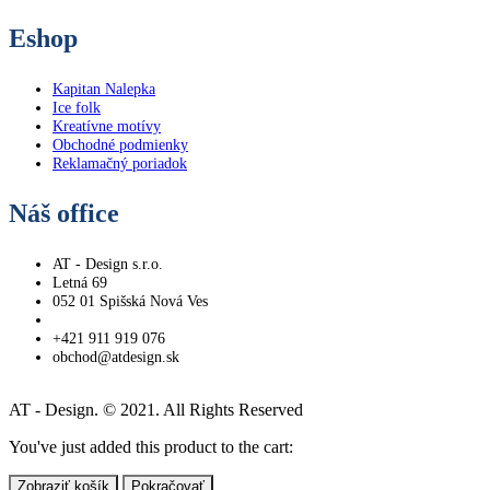
Eshop
Kapitan Nalepka
Ice folk
Kreatívne motívy
Obchodné podmienky
Reklamačný poriadok
Náš office
AT - Design s.r.o.
Letná 69
052 01 Spišská Nová Ves
+421 911 919 076
obchod@atdesign.sk
AT - Design. © 2021. All Rights Reserved
You've just added this product to the cart:
Zobraziť košík
Pokračovať