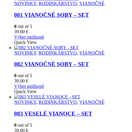
viacero
NOVINKY
,
RODINKÁRSTVO
,
VIANOČNÉ
variantov.
Možnosti
081 VIANOČNÉ SOBY – SET
si
môžete
0
out of 5
vybrať
39.00
€
na
Tento
Výber možností
stránke
produkt
Quick View
produktu.
má
viacero
NOVINKY
,
RODINKÁRSTVO
,
VIANOČNÉ
variantov.
Možnosti
082 VIANOČNÉ SOBY – SET
si
môžete
0
out of 5
vybrať
39.00
€
na
Tento
Výber možností
stránke
produkt
Quick View
produktu.
má
viacero
NOVINKY
,
RODINKÁRSTVO
,
VIANOČNÉ
variantov.
Možnosti
083 VESELÉ VIANOCE – SET
si
môžete
0
out of 5
vybrať
39.00
€