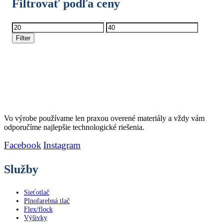
Filtrovať podľa ceny
Minimálna
Maximálna
cena
cena
Filter
Vo výrobe používame len praxou overené materiály a vždy vám
odporučíme najlepšie technologické riešenia.
Facebook
Instagram
Služby
Sieťotlač
Plnofarebná tlač
Flex/flock
Výšivky