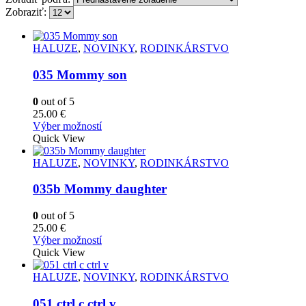
Zobraziť:
HALUZE
,
NOVINKY
,
RODINKÁRSTVO
035 Mommy son
0
out of 5
25.00
€
Tento
Výber možností
produkt
Quick View
má
viacero
HALUZE
,
NOVINKY
,
RODINKÁRSTVO
variantov.
Možnosti
035b Mommy daughter
si
môžete
0
out of 5
vybrať
25.00
€
na
Tento
Výber možností
stránke
produkt
Quick View
produktu.
má
viacero
HALUZE
,
NOVINKY
,
RODINKÁRSTVO
variantov.
Možnosti
051 ctrl c ctrl v