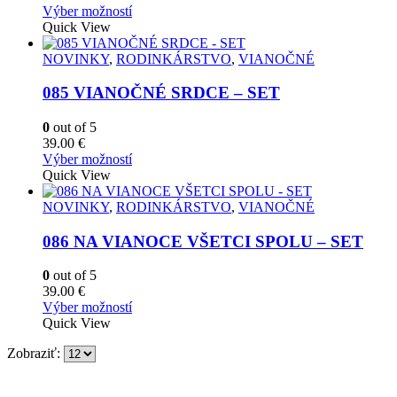
na
Tento
Výber možností
stránke
produkt
Quick View
produktu.
má
viacero
NOVINKY
,
RODINKÁRSTVO
,
VIANOČNÉ
variantov.
Možnosti
085 VIANOČNÉ SRDCE – SET
si
môžete
0
out of 5
vybrať
39.00
€
na
Tento
Výber možností
stránke
produkt
Quick View
produktu.
má
viacero
NOVINKY
,
RODINKÁRSTVO
,
VIANOČNÉ
variantov.
Možnosti
086 NA VIANOCE VŠETCI SPOLU – SET
si
môžete
0
out of 5
vybrať
39.00
€
na
Tento
Výber možností
stránke
produkt
Quick View
produktu.
má
Zobraziť:
viacero
variantov.
Možnosti