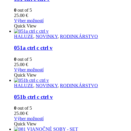
si
môžete
0
out of 5
vybrať
25.00
€
na
Tento
Výber možností
stránke
produkt
Quick View
produktu.
má
viacero
HALUZE
,
NOVINKY
,
RODINKÁRSTVO
variantov.
Možnosti
051a ctrl c ctrl v
si
môžete
0
out of 5
vybrať
25.00
€
na
Tento
Výber možností
stránke
produkt
Quick View
produktu.
má
viacero
HALUZE
,
NOVINKY
,
RODINKÁRSTVO
variantov.
Možnosti
051b ctrl c ctrl v
si
môžete
0
out of 5
vybrať
25.00
€
na
Tento
Výber možností
stránke
produkt
Quick View
produktu.
má