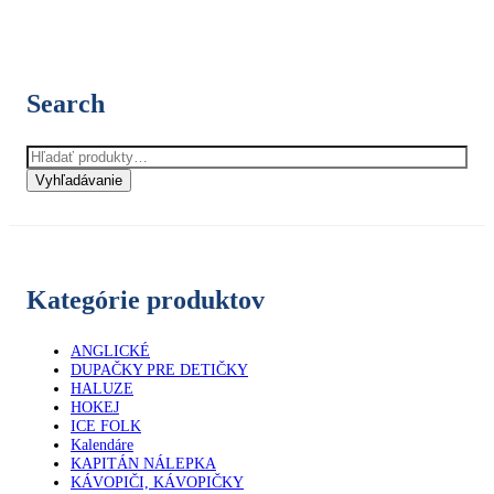
si
môžete
vybrať
na
stránke
Search
produktu.
Hľadať:
Vyhľadávanie
Kategórie produktov
ANGLICKÉ
DUPAČKY PRE DETIČKY
HALUZE
HOKEJ
ICE FOLK
Kalendáre
KAPITÁN NÁLEPKA
KÁVOPIČI, KÁVOPIČKY